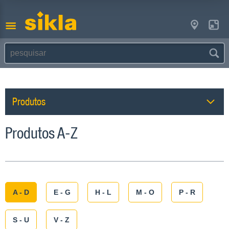
Produtos
Produtos A-Z
A - D
E - G
H - L
M - O
P - R
S - U
V - Z