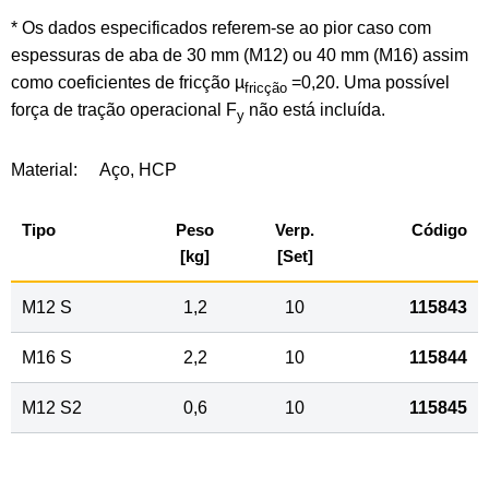
* Os dados especificados referem-se ao pior caso com
espessuras de aba de 30 mm (M12) ou 40 mm (M16) assim
como coeficientes de fricção µ
=0,20. Uma possível
fricção
força de tração operacional F
não está incluída.
y
Material:
Aço, HCP
Tipo
Peso
Verp.
Código
[kg]
[Set]
M12 S
1,2
10
115843
M16 S
2,2
10
115844
M12 S2
0,6
10
115845