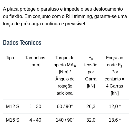
A placa protege o parafuso e impede o seu deslocamento
ou flexão. Em conjunto com o RH trimming, garante-se uma
força de pré-carga contínua e previsível.
Dados Técnicos
Tipo
Tamanhos
Torque de
F
Força ao
y
[mm]
aperto MA
tensão
corte F
A
z
[Nm] /
por
Por
Ângulo de
Garra
conjunto =
rotação
[kN]
4 Garras
adicional
[kN]
M12 S
1 - 30
60 / 90°
26,3
12,0 *
M16 S
4 - 40
140 / 90°
32,0
13,6 *