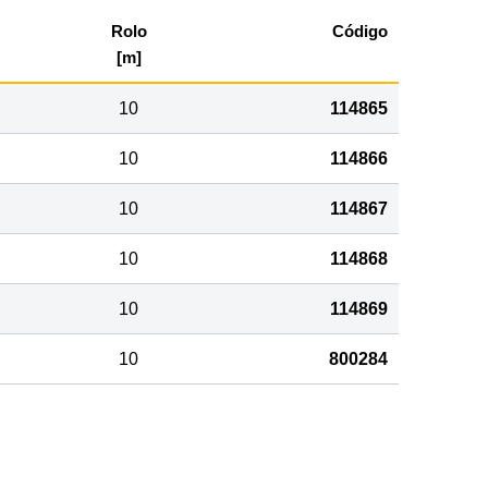
Rolo
Código
[m]
10
114865
10
114866
10
114867
10
114868
10
114869
10
800284