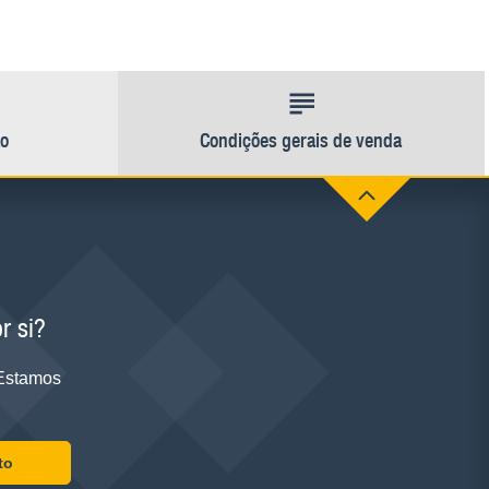
ão
Condições gerais de venda
r si?
 Estamos
to