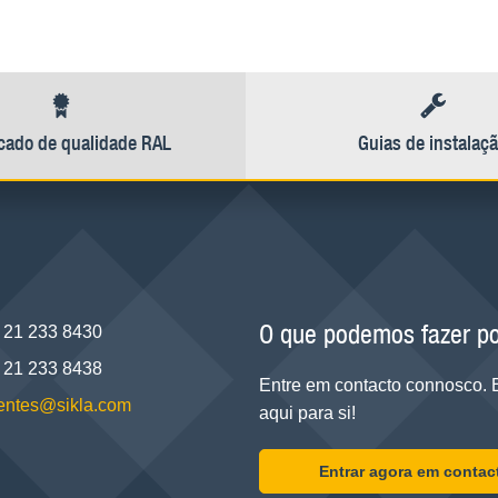
icado de qualidade RAL
Guias de instalaç
O que podemos fazer po
 21 233 8430
 21 233 8438
Entre em contacto connosco.
lientes@sikla.com
aqui para si!
Entrar agora em contac