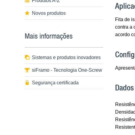
Produtos A-Z
Aplica
Novos produtos
Fita de i
contra a 
Mais informações
acordo c
Confi
Sistemas e produtos inovadores
Apresent
siFramo - Tecnologia One-Screw
Segurança certificada
Dados
Resistênc
Densidad
Resistênc
Resistent