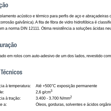
ção
solamento acústico e térmico para perfis de aço e abraçadeiras 
corrosão galvânica). A fita de fibra de vidro hidrofóbica é class
om a norma DIN 12111. Ótima resistência a soluções ácidas neu
guração
ado em rolos com auto-adesivo de um dos lados, revestido com 
 Técnicos
ia à temperatura:
Até +500°C exposição permanente
3
e:
2,6 g/cm
2
ia à tração:
3.400 - 3.700 N/mm
e a:
Óleos, gorduras, solventes e ácidos orgân