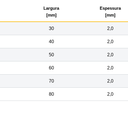
Largura
Espessura
[mm]
[mm]
30
2,0
40
2,0
50
2,0
60
2,0
70
2,0
80
2,0