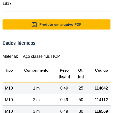
1817
Produto em arquivo PDF
Dados Técnicos
Material:
Aço classe 4.8, HCP
Tipo
Comprimento
Peso
Qt.
Código
[kg/m]
[m]
M10
1 m
0,49
25
114842
M10
2 m
0,49
50
114112
M10
3 m
0,49
30
116569