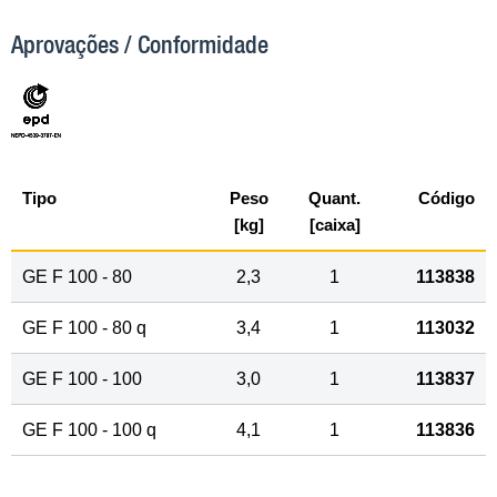
Aprovações / Conformidade
Tipo
Peso
Quant.
Código
[kg]
[caixa]
GE F 100 - 80
2,3
1
113838
GE F 100 - 80 q
3,4
1
113032
GE F 100 - 100
3,0
1
113837
GE F 100 - 100 q
4,1
1
113836