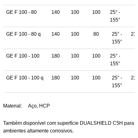
GE F 100 - 80
140
100
100
25° -
155°
GE F 100 - 80 q
140
100
80
25° -
210
155°
GE F 100 - 100
180
100
100
25° -
155°
GE F 100 - 100 q
180
100
100
25° -
210
155°
Material:
Aço, HCP
Também disponível com superfície DUALSHIELD C5H para
ambientes altamente corrosivos.