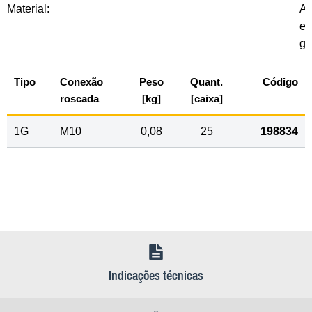
Material:
Aç
el
ga
Tipo
Conexão
Peso
Quant.
Código
roscada
[kg]
[caixa]
1G
M10
0,08
25
198834
Indicações técnicas