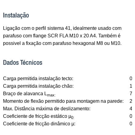
Instalação
Ligação com o perfil sistema 41, idealmente usado com
parafuso com flange SCR FLA M10 x 20 A4. Também é
possivel a fixação com parafuso hexagonal M8 ou M10.
Dados Técnicos
Carga permitida instalação tecto:
0,
Carga permitida instalação chão:
1,
Braço de alavanca L
7
max:
Momento de flexão permitido para montagem na parede:
2
Max. Distância máxima de deslizamento:
4
Coeficiente de fricção estático µ
0,
0:
Coeficiente de fricção dinâmico µ:
0,