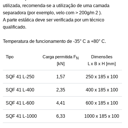
utilizada, recomenda-se a utilização de uma camada
separadora (por exemplo, velo com > 200g/m 2 ).
A parte estática deve ser verificada por um técnico
qualificado.
Temperatura de funcionamento de -35° C a +80° C.
Tipo
Carga permitida F
Dimensões
N
[kN]
L x B x H [mm]
SQF 41 L-250
1,57
250 x 185 x 100
SQF 41 L-400
2,35
400 x 185 x 100
SQF 41 L-600
4,41
600 x 185 x 100
SQF 41 L-1000
6,33
1000 x 185 x 100