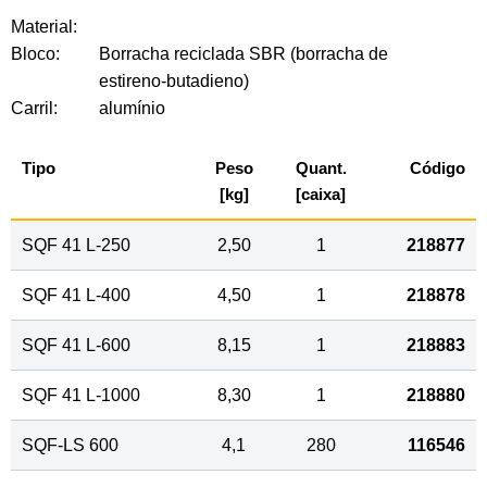
Material:
Bloco:
Borracha reciclada SBR (borracha de
estireno-butadieno)
Carril:
alumínio
Tipo
Peso
Quant.
Código
[kg]
[caixa]
SQF 41 L-250
2,50
1
218877
SQF 41 L-400
4,50
1
218878
SQF 41 L-600
8,15
1
218883
SQF 41 L-1000
8,30
1
218880
SQF-LS 600
4,1
280
116546