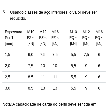
1)
Usando classes de aço inferiores, o valor deve ser
reduzido.
Espessura
M10
M12
M16
M10
M12
M16
Perfil
FZ ≤
FZ ≤
FZ ≤
FQ ≤
FQ ≤
FQ ≤
[mm]
[kN]
[kN]
[kN]
[kN]
[kN]
[kN]
1,5
6,0
7,5
7,5
5,5
7,5
6
2,0
7,5
10
10
5,5
9
6
2,5
8,5
11
11
5,5
9
6
3,0
8,5
13
13
5,5
9
6
Nota: A capacidade de carga do perfil deve ser tida em