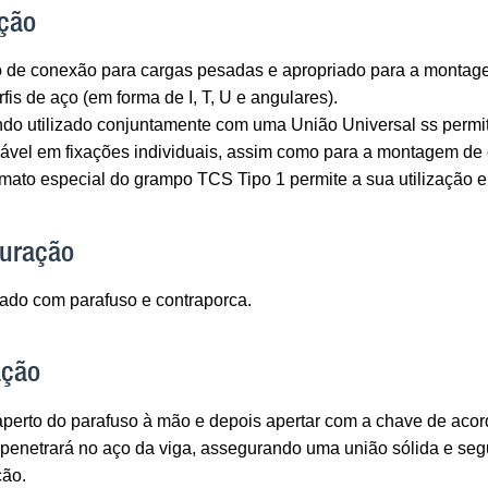
ção
 de conexão para cargas pesadas e apropriado para a montag
rfis de aço (em forma de I, T, U e angulares).
do utilizado conjuntamente com uma União Universal ss permite
ável em fixações individuais, assim como para a montagem de es
mato especial do grampo TCS Tipo 1 permite a sua utilização em
guração
ado com parafuso e contraporca.
ação
o aperto do parafuso à mão e depois apertar com a chave de ac
penetrará no aço da viga, assegurando uma união sólida e segu
ção.