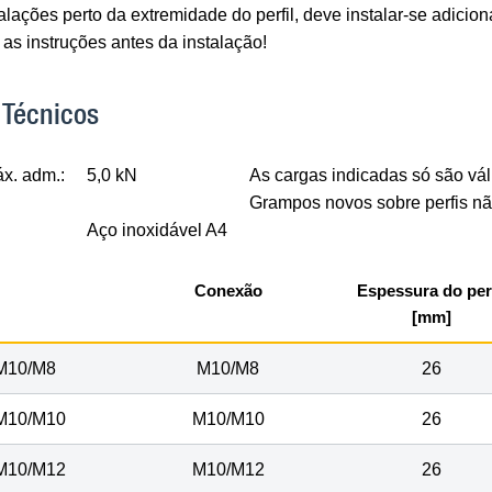
alações perto da extremidade do perfil, deve instalar-se adicio
 as instruções antes da instalação!
 Técnicos
x. adm.:
5,0 kN
As cargas indicadas só são vál
Grampos novos sobre perfis nã
Aço inoxidável A4
Conexão
Espessura do perf
[mm]
M10/M8
M10/M8
26
M10/M10
M10/M10
26
M10/M12
M10/M12
26