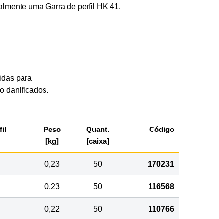
nalmente uma Garra de perfil HK 41.
idas para
o danificados.
il
Peso
Quant.
Código
[kg]
[caixa]
0,23
50
170231
0,23
50
116568
0,22
50
110766