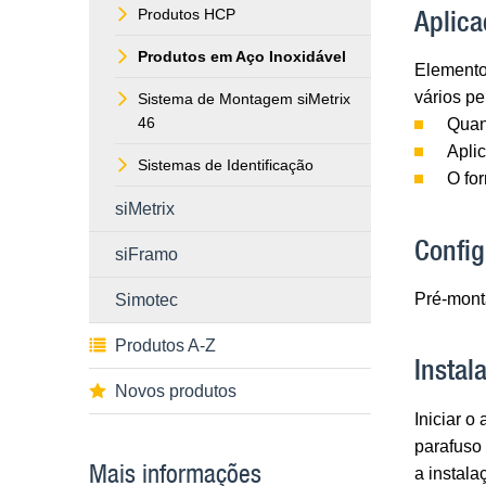
Aplica
Produtos HCP
Produtos em Aço Inoxidável
Elemento
vários pe
Sistema de Montagem siMetrix
46
Quan
Aplic
Sistemas de Identificação
O for
siMetrix
Confi
siFramo
Pré-mont
Simotec
Produtos A-Z
Instal
Novos produtos
Iniciar 
parafuso 
Mais informações
a instala