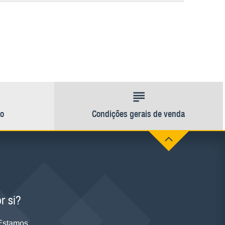
ão
Condições gerais de venda
r si?
 Estamos