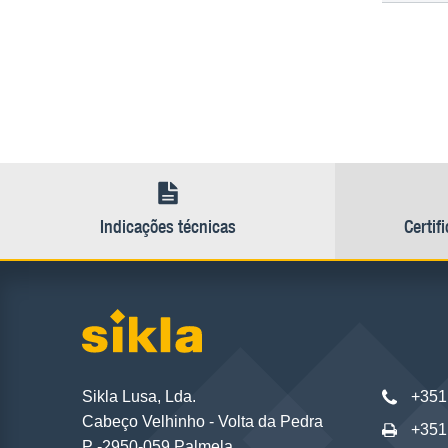
Indicações técnicas
Certif
Sikla Lusa, Lda.
+351
Cabeço Velhinho - Volta da Pedra
+351
P -2950-059 Palmela