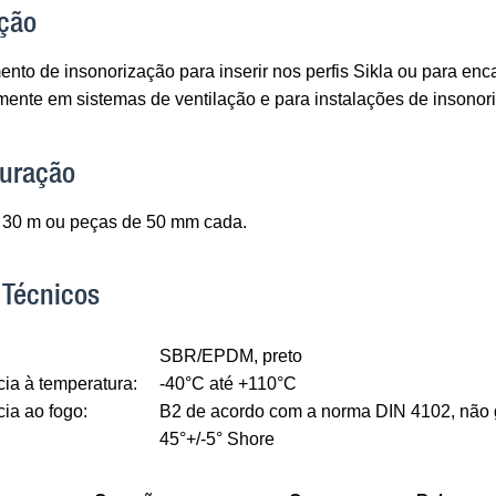
ção
nto de insonorização para inserir nos perfis Sikla ou para enc
lmente em sistemas de ventilação e para instalações de insono
guração
 30 m ou peças de 50 mm cada.
 Técnicos
SBR/EPDM, preto
ia à temperatura:
-40°C até +110°C
ia ao fogo:
B2 de acordo com a norma DIN 4102, não 
45°+/-5° Shore