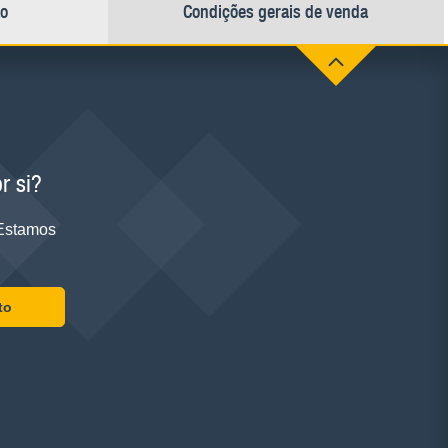
ão
Condições gerais de venda
r si?
 Estamos
to