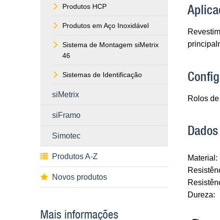
Aplica
Produtos HCP
Produtos em Aço Inoxidável
Revestime
principa
Sistema de Montagem siMetrix
46
Confi
Sistemas de Identificação
siMetrix
Rolos de
siFramo
Dados
Simotec
Produtos A-Z
Material:
Resistênc
Novos produtos
Resistênc
Dureza:
Mais informações