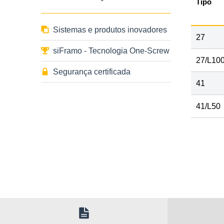
Tipo
Sistemas e produtos inovadores
27
siFramo - Tecnologia One-Screw
27/L10
Segurança certificada
41
41/L50