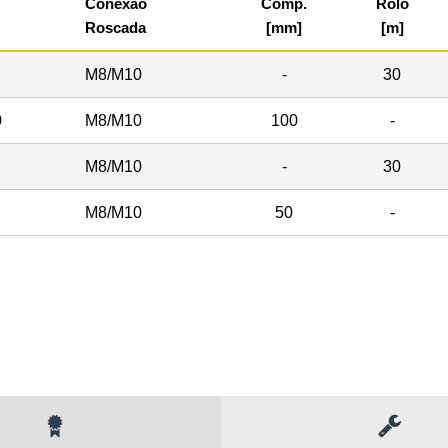
Conexão
Comp.
Rolo
Roscada
[mm]
[m]
M8/M10
-
30
0
M8/M10
100
-
M8/M10
-
30
M8/M10
50
-