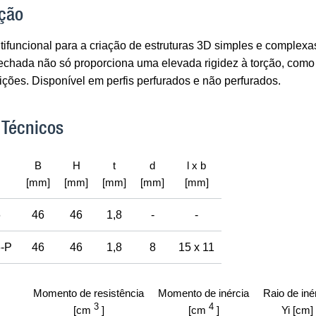
ção
ltifuncional para a criação de estruturas 3D simples e comple
fechada não só proporciona uma elevada rigidez à torção, como
ições. Disponível em perfis perfurados e não perfurados.
 Técnicos
B
H
t
d
l x b
[mm]
[mm]
[mm]
[mm]
[mm]
6
46
46
1,8
-
-
-P
46
46
1,8
8
15 x 11
Momento de resistência
Momento de inércia
Raio de iné
3
4
[cm
]
[cm
]
Yi [cm]