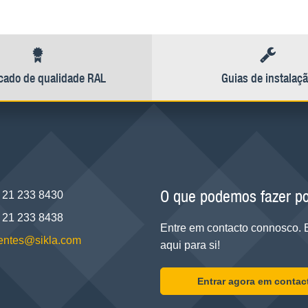
icado de qualidade RAL
Guias de instalaç
O que podemos fazer po
 21 233 8430
 21 233 8438
Entre em contacto connosco.
lientes@sikla.com
aqui para si!
Entrar agora em contac