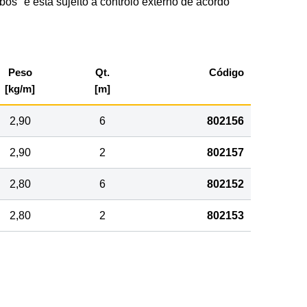
s" e está sujeito a controlo externo de acordo
Peso
Qt.
Código
[kg/m]
[m]
2,90
6
802156
2,90
2
802157
2,80
6
802152
2,80
2
802153