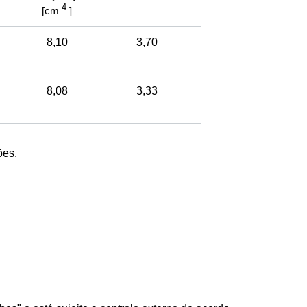
4
[cm
]
8,10
3,70
8,08
3,33
ões.