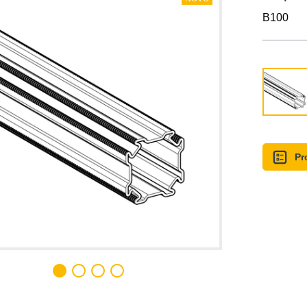
B100
Pr