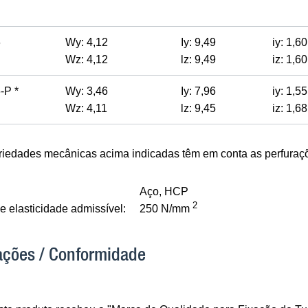
6
Wy: 4,12
Iy: 9,49
iy: 1,60
Wz: 4,12
lz: 9,49
iz: 1,60
-P *
Wy: 3,46
Iy: 7,96
iy: 1,55
Wz: 4,11
lz: 9,45
iz: 1,68
priedades mecânicas acima indicadas têm em conta as perfuraç
Aço, HCP
2
 elasticidade admissível:
250 N/mm
ações / Conformidade