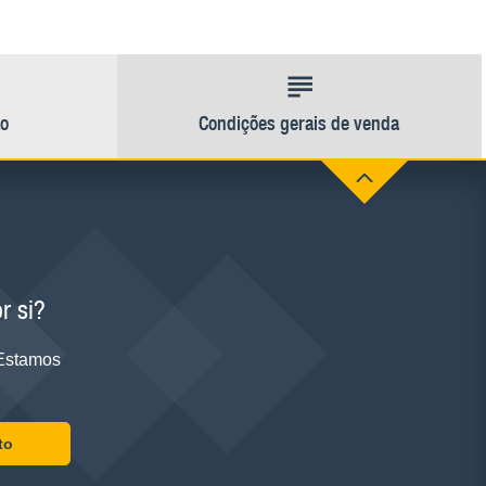
ão
Condições gerais de venda
r si?
 Estamos
to