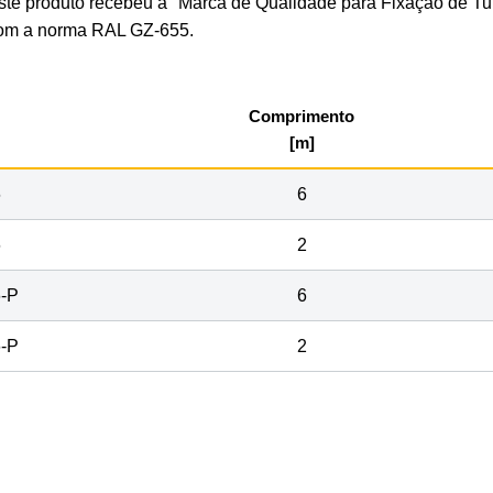
ste produto recebeu a "Marca de Qualidade para Fixação de Tubo
om a norma RAL GZ-655.
Comprimento
[m]
6
6
6
2
-P
6
-P
2