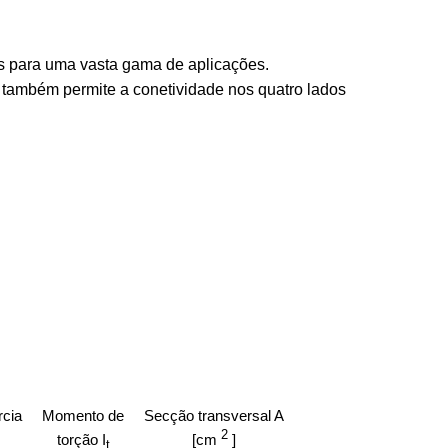
xas para uma vasta gama de aplicações.
 também permite a conetividade nos quatro lados
rcia
Momento de
Secção transversal A
2
torção I
[cm
]
t